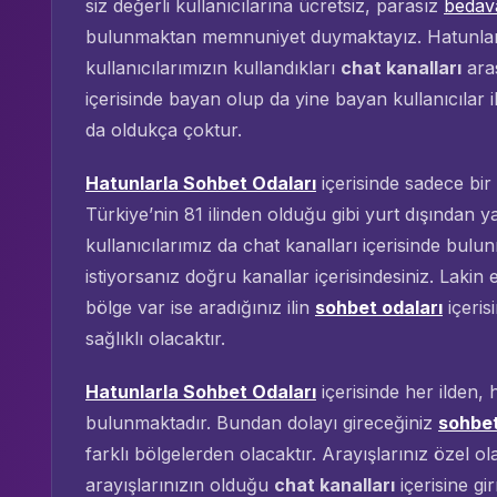
siz değerli kullanıcılarına ücretsiz, parasız
bedav
bulunmaktan memnuniyet duymaktayız. Hatunlar
kullanıcılarımızın kullandıkları
chat kanalları
aras
içerisinde bayan olup da yine bayan kullanıcılar i
da oldukça çoktur.
Hatunlarla Sohbet Odaları
içerisinde sadece bir 
Türkiye’nin 81 ilinden olduğu gibi yurt dışından y
kullanıcılarımız da chat kanalları içerisinde bul
istiyorsanız doğru kanallar içerisindesiniz. Lakin e
bölge var ise aradığınız ilin
sohbet odaları
içeris
sağlıklı olacaktır.
Hatunlarla Sohbet Odaları
içerisinde her ilden,
bulunmaktadır. Bundan dolayı gireceğiniz
sohbet
farklı bölgelerden olacaktır. Arayışlarınız özel ol
arayışlarınızın olduğu
chat kanalları
içerisine gi