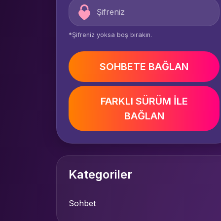
*Şifreniz yoksa boş bırakın.
SOHBETE BAĞLAN
FARKLI SÜRÜM İLE
BAĞLAN
Kategoriler
Sohbet