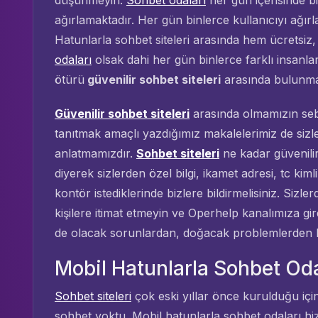
düşünmeyin.
Sohbet odaları
her gün içerisinde bi
ağırlamaktadır. Her gün binlerce kullanıcıyı ağı
Hatunlarla sohbet siteleri arasında hem ücretsi
odaları
olsak dahi her gün binlerce farklı insanla
ötürü
güvenilir sohbet siteleri
arasında bulunmam
Güvenilir sohbet siteleri
arasında olmamızın sebe
tanıtmak amaçlı yazdığımız makalelerimiz de sizl
anlatmamızdır.
Sohbet siteleri
ne kadar güvenilir
diyerek sizlerden özel bilgi, ikamet adresi, tc ki
kontör istediklerinde bizlere bildirmelisiniz. Sizl
kişilere itimat etmeyin ve Operhelp kanalımıza girere
de olacak sorunlardan, doğacak problemlerden bi
Mobil Hatunlarla Sohbet Oda
Sohbet siteleri
çok eski yıllar önce kurulduğu için
sohbet yoktu. Mobil hatunlarla sohbet odaları hizm