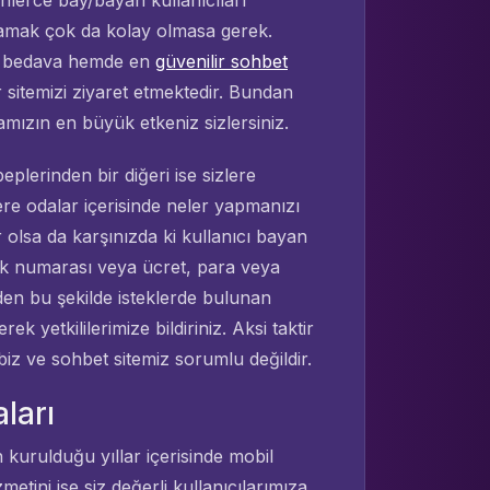
nlerce bay/bayan kullanıcıları
rlamak çok da kolay olmasa gerek.
z, bedava hemde en
güvenilir sohbet
r sitemizi ziyaret etmektedir. Bundan
ızın en büyük etkeniz sizlersiniz.
plerinden bir diğeri ise sizlere
ere odalar içerisinde neler yapmanızı
 olsa da karşınızda ki kullanıcı bayan
mlik numarası veya ücret, para veya
erden bu şekilde isteklerde bulunan
k yetkililerimize bildiriniz. Aksi taktir
z ve sohbet sitemiz sorumlu değildir.
ları
 kurulduğu yıllar içerisinde mobil
etini ise siz değerli kullanıcılarımıza