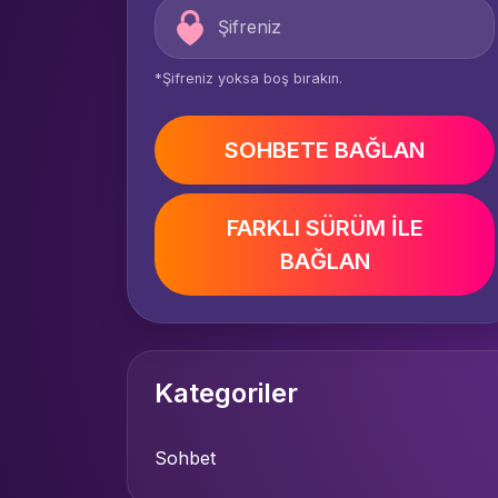
*Şifreniz yoksa boş bırakın.
SOHBETE BAĞLAN
FARKLI SÜRÜM İLE
BAĞLAN
Kategoriler
Sohbet