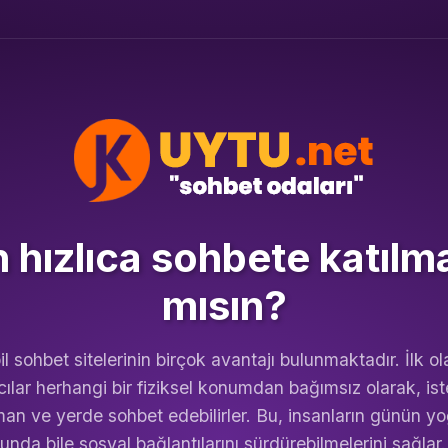
hızlıca sohbete katılm
mısın?
l sohbet sitelerinin birçok avantajı bulunmaktadır. İlk ol
cılar herhangi bir fiziksel konumdan bağımsız olarak, ist
an ve yerde sohbet edebilirler. Bu, insanların günün y
nda bile sosyal bağlantılarını sürdürebilmelerini sağlar.