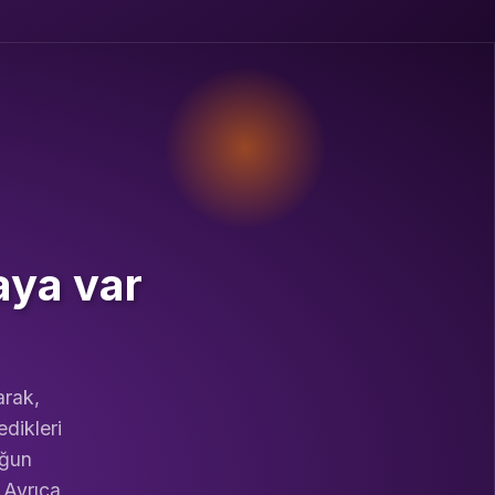
aya var
arak,
edikleri
oğun
 Ayrıca,