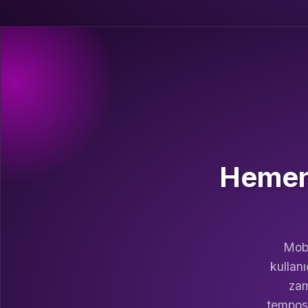
Hemen 
Mobi
kullanı
zam
temposu