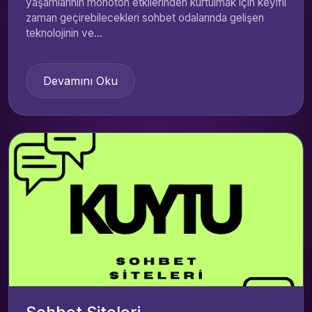
yaşamlarının monoton etkilerinden kurtulmak için keyifli
zaman geçirebilecekleri sohbet odalarında gelişen
teknolojinin ve...
Devamını Oku