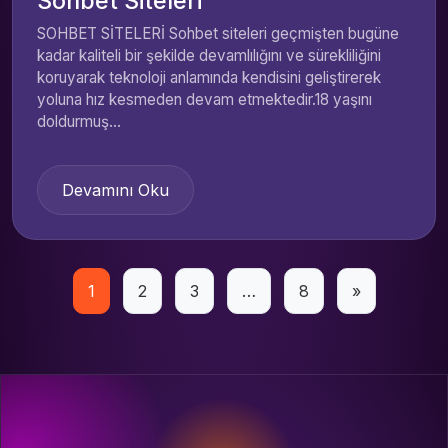
Sohbet Siteleri
SOHBET SİTELERİ Sohbet siteleri geçmişten bugüne
kadar kaliteli bir şekilde devamlılığını ve sürekliliğini
koruyarak teknoloji anlamında kendisini geliştirerek
yoluna hız kesmeden devam etmektedir.18 yaşını
doldurmuş...
Devamını Oku
Yazı
1
2
3
…
8
»
sayfalaması