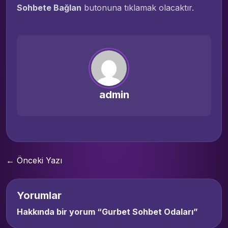
Sohbete Bağlan
butonuna tıklamak olacaktır.
admin
← Önceki Yazı
Yorumlar
Hakkında bir yorum “
Gurbet Sohbet Odaları
”