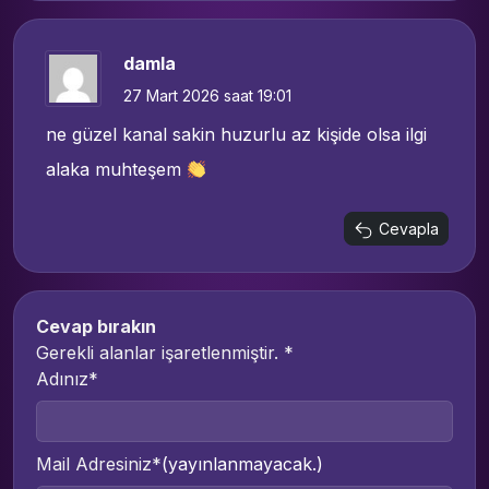
damla
27 Mart 2026 saat 19:01
ne güzel kanal sakin huzurlu az kişide olsa ilgi
alaka muhteşem
Cevapla
Cevap bırakın
Gerekli alanlar işaretlenmiştir.
*
Adınız*
Mail Adresiniz*
(yayınlanmayacak.)