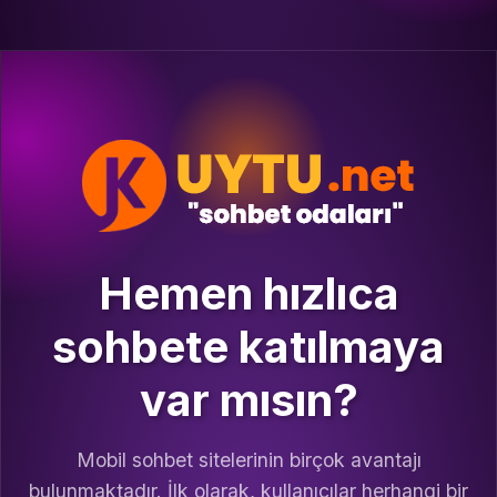
Hemen hızlıca
sohbete katılmaya
var mısın?
Mobil sohbet sitelerinin birçok avantajı
bulunmaktadır. İlk olarak, kullanıcılar herhangi bir