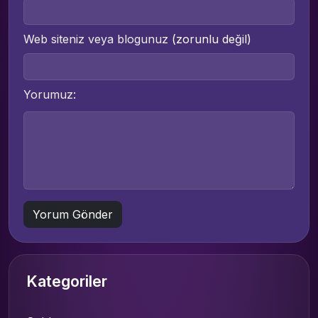
Web siteniz veya blogunuz
(zorunlu değil)
Yorumuz:
Kategoriler