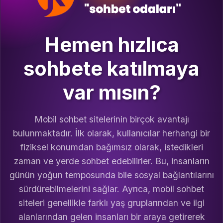
Hemen hızlıca
sohbete katılmaya
var mısın?
Mobil sohbet sitelerinin birçok avantajı
bulunmaktadır. İlk olarak, kullanıcılar herhangi bir
fiziksel konumdan bağımsız olarak, istedikleri
zaman ve yerde sohbet edebilirler. Bu, insanların
günün yoğun temposunda bile sosyal bağlantılarını
sürdürebilmelerini sağlar. Ayrıca, mobil sohbet
siteleri genellikle farklı yaş gruplarından ve ilgi
alanlarından gelen insanları bir araya getirerek