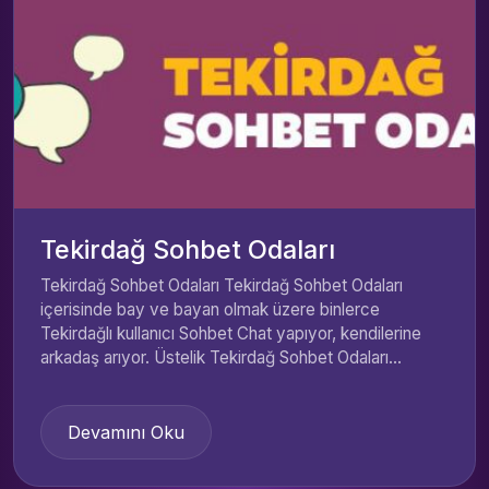
Tekirdağ Sohbet Odaları
Tekirdağ Sohbet Odaları Tekirdağ Sohbet Odaları
içerisinde bay ve bayan olmak üzere binlerce
Tekirdağlı kullanıcı Sohbet Chat yapıyor, kendilerine
arkadaş arıyor. Üstelik Tekirdağ Sohbet Odaları...
Devamını Oku