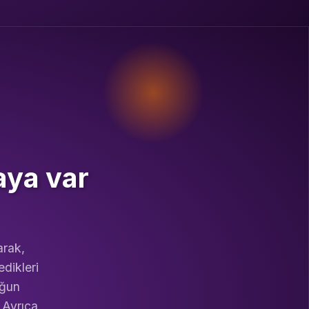
aya var
arak,
edikleri
oğun
 Ayrıca,