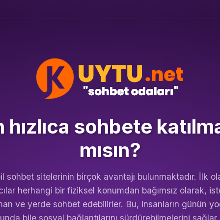
hızlıca sohbete katılm
mısın?
l sohbet sitelerinin birçok avantajı bulunmaktadır. İlk ol
cılar herhangi bir fiziksel konumdan bağımsız olarak, ist
an ve yerde sohbet edebilirler. Bu, insanların günün y
nda bile sosyal bağlantılarını sürdürebilmelerini sağlar.