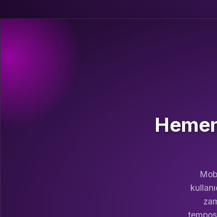
Hemen 
Mobi
kullanı
zam
temposu