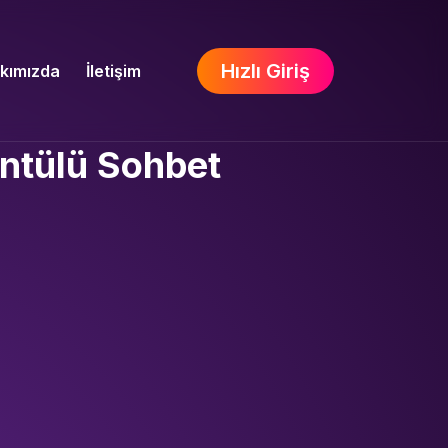
Hızlı Giriş
kımızda
İletişim
üntülü Sohbet