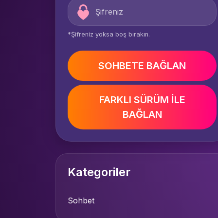
*Şifreniz yoksa boş bırakın.
SOHBETE BAĞLAN
FARKLI SÜRÜM İLE
BAĞLAN
Kategoriler
Sohbet