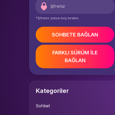
*Şifreniz yoksa boş bırakın.
SOHBETE BAĞLAN
FARKLI SÜRÜM İLE
BAĞLAN
Kategoriler
Sohbet