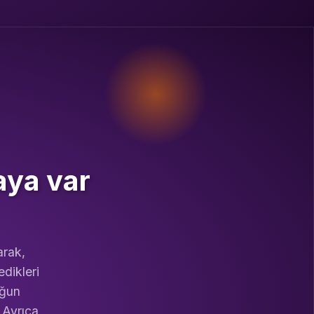
aya var
arak,
edikleri
oğun
 Ayrıca,