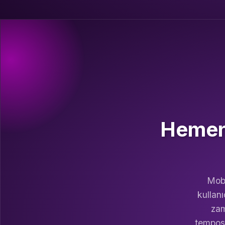
Hemen 
Mobi
kullanı
zam
temposu