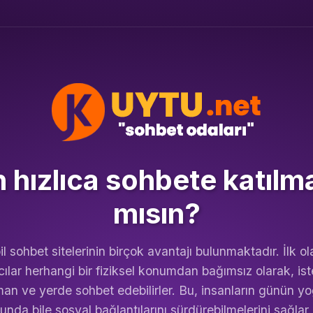
hızlıca sohbete katılm
mısın?
l sohbet sitelerinin birçok avantajı bulunmaktadır. İlk ol
cılar herhangi bir fiziksel konumdan bağımsız olarak, ist
an ve yerde sohbet edebilirler. Bu, insanların günün y
nda bile sosyal bağlantılarını sürdürebilmelerini sağlar.