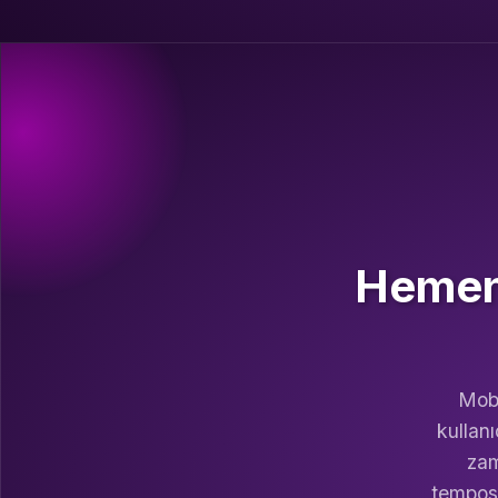
Hemen 
Mobi
kullanı
zam
temposu