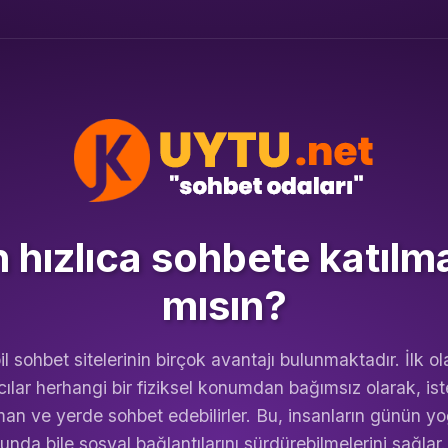
hızlıca sohbete katılm
mısın?
l sohbet sitelerinin birçok avantajı bulunmaktadır. İlk ol
cılar herhangi bir fiziksel konumdan bağımsız olarak, ist
an ve yerde sohbet edebilirler. Bu, insanların günün y
nda bile sosyal bağlantılarını sürdürebilmelerini sağlar.