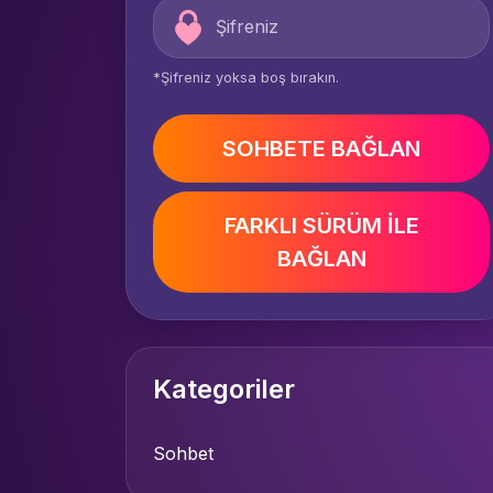
*Şifreniz yoksa boş bırakın.
SOHBETE BAĞLAN
FARKLI SÜRÜM İLE
BAĞLAN
Kategoriler
Sohbet