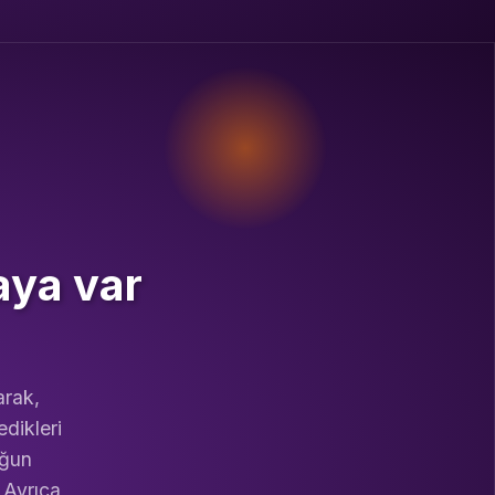
aya var
arak,
edikleri
oğun
 Ayrıca,