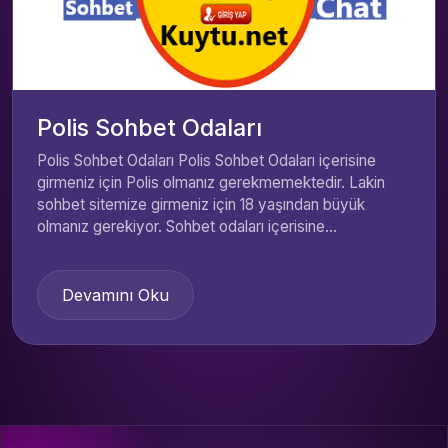
Polis Sohbet Odaları
Polis Sohbet Odaları Polis Sohbet Odaları içerisine
girmeniz için Polis olmanız gerekmemektedir. Lakin
sohbet sitemize girmeniz için 18 yaşından büyük
olmanız gerekiyor. Sohbet odaları içerisine...
Devamını Oku