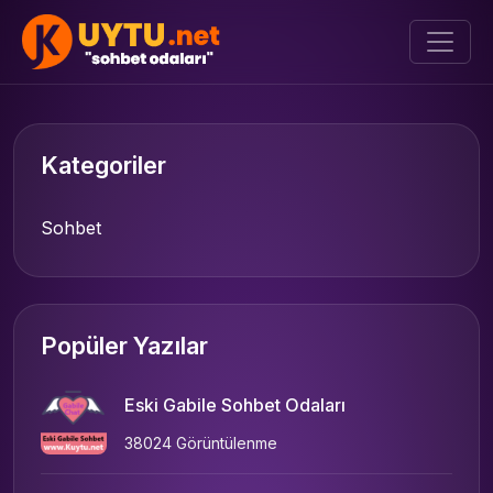
Kategoriler
Sohbet
Popüler Yazılar
Eski Gabile Sohbet Odaları
38024 Görüntülenme