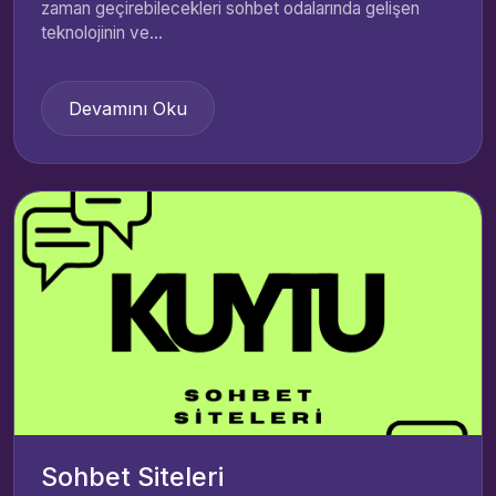
zaman geçirebilecekleri sohbet odalarında gelişen
teknolojinin ve...
Devamını Oku
Sohbet Siteleri