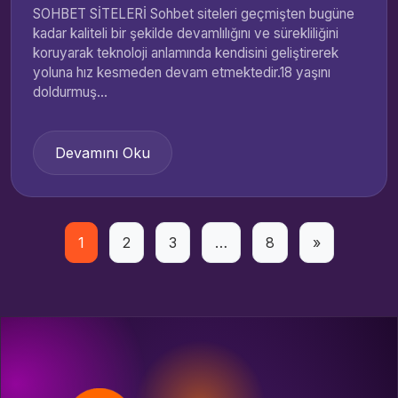
SOHBET SİTELERİ Sohbet siteleri geçmişten bugüne
kadar kaliteli bir şekilde devamlılığını ve sürekliliğini
koruyarak teknoloji anlamında kendisini geliştirerek
yoluna hız kesmeden devam etmektedir.18 yaşını
doldurmuş...
Devamını Oku
Yazı
1
2
3
…
8
»
sayfalaması