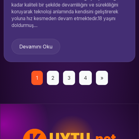
kadar kaliteli bir şekilde devamlılığını ve sürekliliğini
koruyarak teknoloji anlamında kendisini geliştirerek
yoluna hız kesmeden devam etmektedir.18 yaşını
doldurmuş...
Devamını Oku
Yazı
1
2
3
4
»
sayfalaması