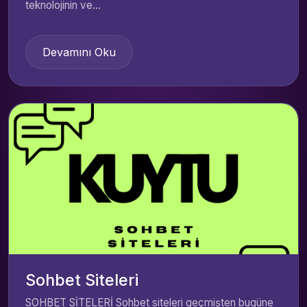
teknolojinin ve...
Devamını Oku
Sohbet Siteleri
SOHBET SİTELERİ Sohbet siteleri geçmişten bugüne