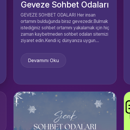
Geveze Sohbet Odaları
GEVEZE SOHBET ODALARI Her insan
ortamını bulduğunda biraz gevezedir.Bulmak
istediğiniz sohbet ortamını yakalamak için hiç
zaman kaybetmeden sohbet odaları sitemizi
ziyaret edin.Kendi iç dünyanıza uygun...
Devamını Oku