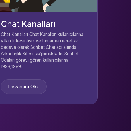
Chat Kanalları
Chat Kanalları Chat Kanalları kullanıcılarına
yıllardır kesintisiz ve tamamen ücretsiz
bedava olarak Sohbet Chat adı altında
Arkadaşlık Sitesi sağlamaktadır. Sohbet
Odaları görevi gören kullanıcılarına
1998/1999...
Devamını Oku