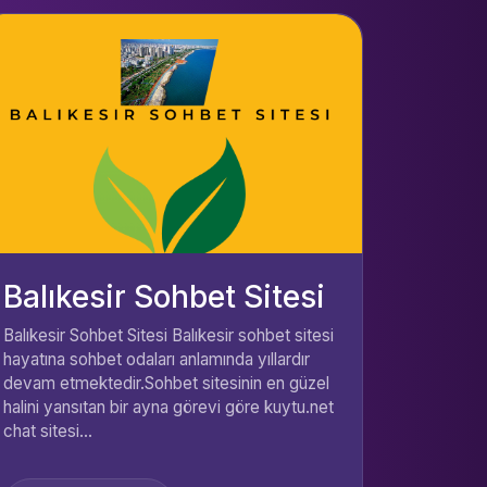
Balıkesir Sohbet Sitesi
Balıkesir Sohbet Sitesi Balıkesir sohbet sitesi
hayatına sohbet odaları anlamında yıllardır
devam etmektedir.Sohbet sitesinin en güzel
halini yansıtan bir ayna görevi göre kuytu.net
chat sitesi...