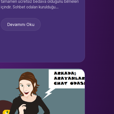
tamamen ücretsiz bedava olduğunu bilmeleri
içindir. Sohbet odaları kurulduğu...
Devamını Oku