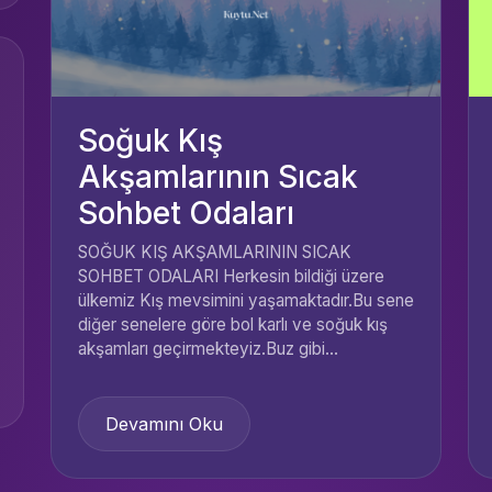
Soğuk Kış
Akşamlarının Sıcak
Sohbet Odaları
SOĞUK KIŞ AKŞAMLARININ SICAK
SOHBET ODALARI Herkesin bildiği üzere
ülkemiz Kış mevsimini yaşamaktadır.Bu sene
diğer senelere göre bol karlı ve soğuk kış
akşamları geçirmekteyiz.Buz gibi...
Devamını Oku