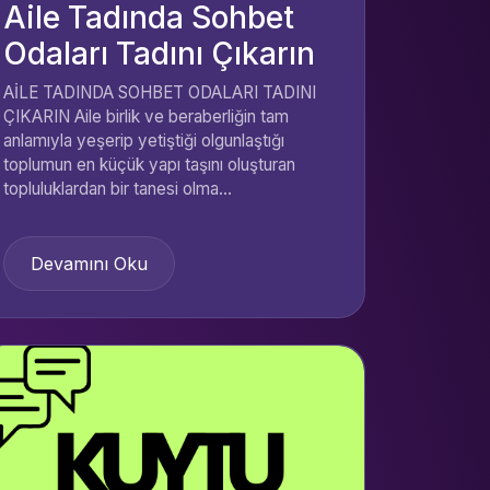
Aile Tadında Sohbet
Odaları Tadını Çıkarın
AİLE TADINDA SOHBET ODALARI TADINI
ÇIKARIN Aile birlik ve beraberliğin tam
anlamıyla yeşerip yetiştiği olgunlaştığı
toplumun en küçük yapı taşını oluşturan
topluluklardan bir tanesi olma...
Devamını Oku