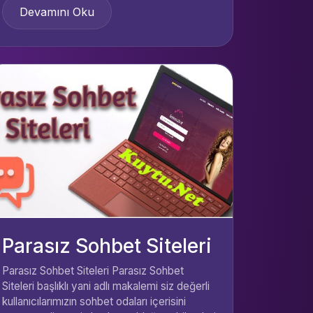
Devamını Oku
Parasız Sohbet Siteleri
Parasız Sohbet Siteleri Parasız Sohbet
Siteleri başlıklı yani adlı makalemi siz değerli
kullanıcılarımızın sohbet odaları içerisini