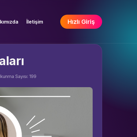
Hızlı Giriş
kımızda
İletişim
ları
kunma Sayısı: 199