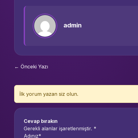
admin
← Önceki Yazı
İlk yorum yazan siz olun.
Cevap bırakın
Gerekli alanlar işaretlenmiştir.
*
Adınız*