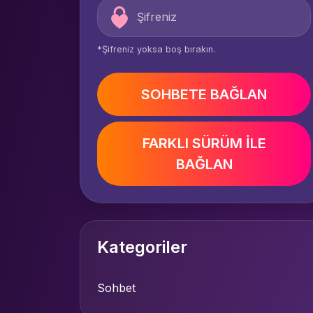
*Şifreniz yoksa boş bırakın.
SOHBETE BAĞLAN
FARKLI SÜRÜM İLE
BAĞLAN
Kategoriler
Sohbet