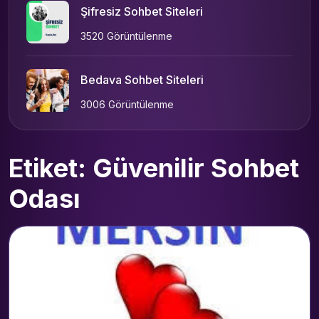
Şifresiz Sohbet Siteleri
3520 Görüntülenme
Bedava Sohbet Siteleri
3006 Görüntülenme
Etiket: Güvenilir Sohbet
Odası