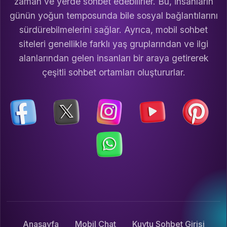
zaman ve yerde sohbet edebilirler. Bu, insanların
günün yoğun temposunda bile sosyal bağlantılarını
sürdürebilmelerini sağlar. Ayrıca, mobil sohbet
siteleri genellikle farklı yaş gruplarından ve ilgi
alanlarından gelen insanları bir araya getirerek
çeşitli sohbet ortamları oluştururlar.
Anasayfa
Mobil Chat
Kuytu Sohbet Girişi