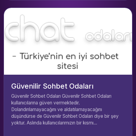
Güvenilir Sohbet Odaları
Güvenilir Sohbet Odaları Güvenilir Sohbet Odaları
kullanıcılarına güven vermektedir.
Dolandırılamayacağını ve aldatılamayacağını
düşündürse de Güvenilir Sohbet Odaları diye bir şey
yoktur. Aslında kullanıcılarımızın bir kısmı...