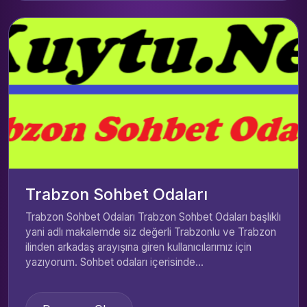
Trabzon Sohbet Odaları
Trabzon Sohbet Odaları Trabzon Sohbet Odaları başlıklı
yani adlı makalemde siz değerli Trabzonlu ve Trabzon
ilinden arkadaş arayışına giren kullanıcılarımız için
yazıyorum. Sohbet odaları içerisinde...