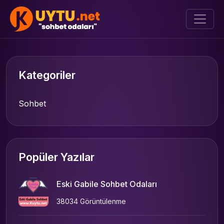
Kategoriler
Sohbet
Popüler Yazılar
Eski Gabile Sohbet Odaları
38034 Görüntülenme