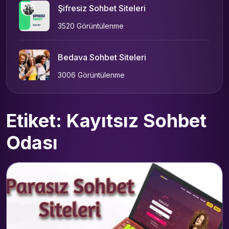
Şifresiz Sohbet Siteleri
3520 Görüntülenme
Bedava Sohbet Siteleri
3006 Görüntülenme
Etiket: Kayıtsız Sohbet
Odası