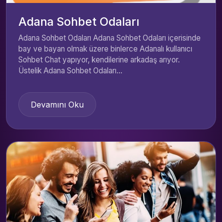
Adana Sohbet Odaları
Adana Sohbet Odaları Adana Sohbet Odaları içerisinde
bay ve bayan olmak üzere binlerce Adanalı kullanıcı
Sohbet Chat yapıyor, kendilerine arkadaş arıyor.
Üstelik Adana Sohbet Odaları...
Devamını Oku