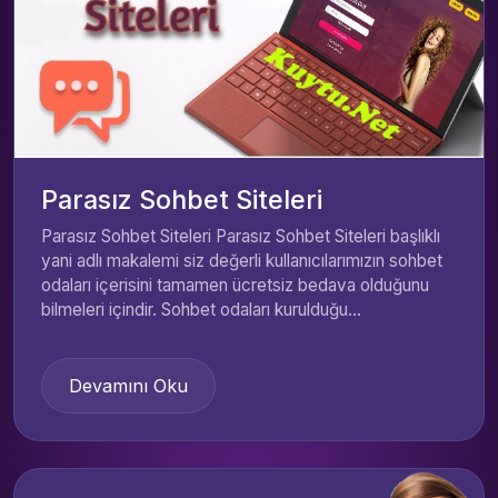
Parasız Sohbet Siteleri
Parasız Sohbet Siteleri Parasız Sohbet Siteleri başlıklı
yani adlı makalemi siz değerli kullanıcılarımızın sohbet
odaları içerisini tamamen ücretsiz bedava olduğunu
bilmeleri içindir. Sohbet odaları kurulduğu...
Devamını Oku