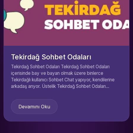
Tekirdağ Sohbet Odaları
Tekirdağ Sohbet Odaları Tekirdağ Sohbet Odaları
içerisinde bay ve bayan olmak üzere binlerce
Tekirdağlı kullanıcı Sohbet Chat yapıyor, kendilerine
arkadaş arıyor. Üstelik Tekirdağ Sohbet Odaları...
Devamını Oku