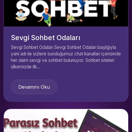
Sevgi Sohbet Odaları
Sevgi Sohbet Odaları Sevgi Sohbet Odaları başlığıyla
yani adı ile sizlere sunduğumuz chat kanalları içerisinde
her daim sevgi ve sohbet bulunuyor. Sohbet siteleri
ülkemizde ilk...
Devamını Oku