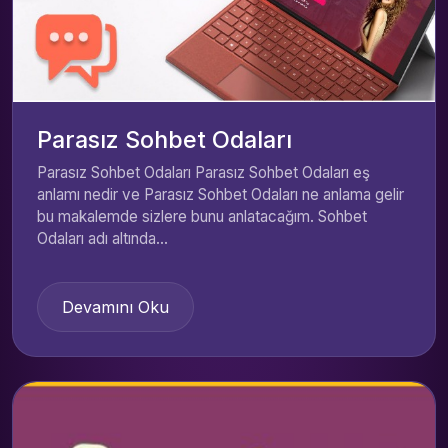
Parasız Sohbet Odaları
Parasız Sohbet Odaları Parasız Sohbet Odaları eş
anlamı nedir ve Parasız Sohbet Odaları ne anlama gelir
bu makalemde sizlere bunu anlatacağım. Sohbet
Odaları adı altında...
Devamını Oku