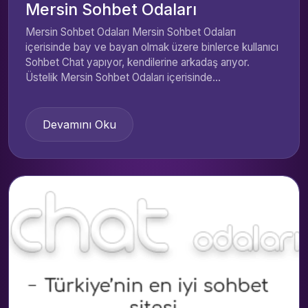
Mersin Sohbet Odaları
Mersin Sohbet Odaları Mersin Sohbet Odaları
içerisinde bay ve bayan olmak üzere binlerce kullanıcı
Sohbet Chat yapıyor, kendilerine arkadaş arıyor.
Üstelik Mersin Sohbet Odaları içerisinde...
Devamını Oku